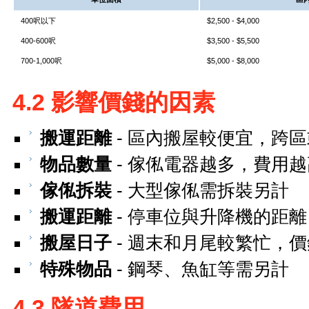
400呎以下
$2,500 - $4,000
400-600呎
$3,500 - $5,500
700-1,000呎
$5,000 - $8,000
4.2 影響價錢的因素
搬運距離
- 區內搬屋較便宜，跨
物品數量
- 傢俬電器越多，費用越高 [
傢俬拆裝
- 大型傢俬需拆裝另計
搬運距離
- 停車位與升降機的距離
搬屋日子
- 週末和月尾較繁忙，
特殊物品
- 鋼琴、魚缸等需另計
4.3 隧道費用