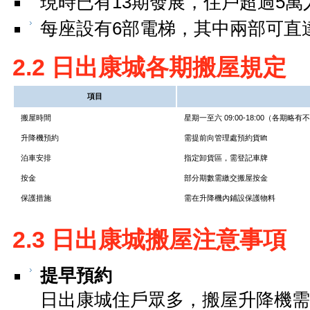
現時已有13期發展，住戶超過5萬
每座設有6部電梯，其中兩部可直達停車
2.2 日出康城各期搬屋規定
項目
搬屋時間
星期一至六 09:00-18:00（各期略有
升降機預約
需提前向管理處預約貨lift
泊車安排
指定卸貨區，需登記車牌
按金
部分期數需繳交搬屋按金
保護措施
需在升降機內鋪設保護物料
2.3 日出康城搬屋注意事項
提早預約
日出康城住戶眾多，搬屋升降機需