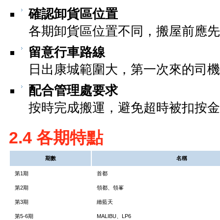
確認卸貨區位置
各期卸貨區位置不同，搬屋前應
留意行車路線
日出康城範圍大，第一次來的司機
配合管理處要求
按時完成搬運，避免超時被扣按金
2.4 各期特點
期數
名稱
第1期
首都
第2期
領都、領峯
第3期
緻藍天
第5-6期
MALIBU、LP6