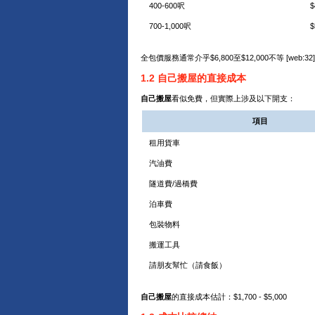
400-600呎
$
700-1,000呎
$
全包價服務通常介乎$6,800至$12,000不等 [web:32
1.2 自己搬屋的直接成本
自己搬屋
看似免費，但實際上涉及以下開支：
項目
租用貨車
汽油費
隧道費/過橋費
泊車費
包裝物料
搬運工具
請朋友幫忙（請食飯）
自己搬屋
的直接成本估計：$1,700 - $5,000