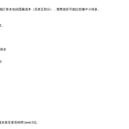
00。但這個計算未包括隱藏成本（見第五部分），實際差距可能比想像中小得多。
素。
應俱全
]
甚至更長時間 [web:52]。