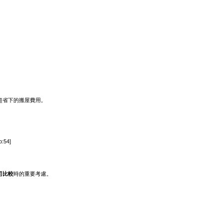
超省下的搬屋費用。
54]
司比較
時的重要考慮。