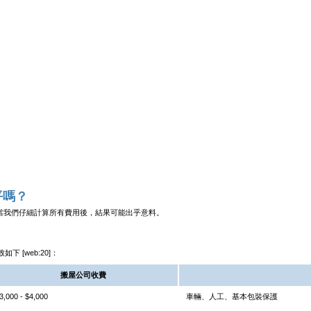
平嗎？
當我們仔細計算所有費用後，結果可能出乎意料。
 [web:20]：
搬屋公司收費
3,000 - $4,000
車輛、人工、基本包裝保護