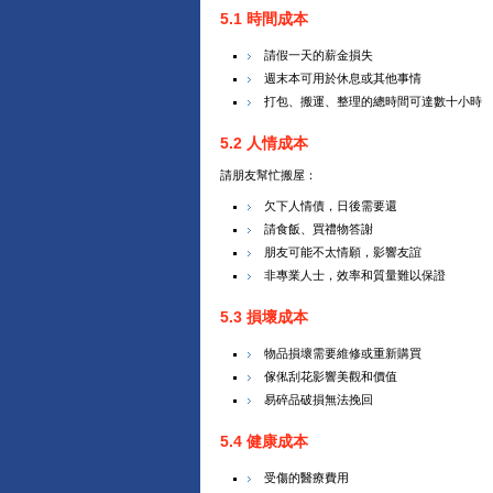
5.1 時間成本
請假一天的薪金損失
週末本可用於休息或其他事情
打包、搬運、整理的總時間可達數十小時
5.2 人情成本
請朋友幫忙搬屋：
欠下人情債，日後需要還
請食飯、買禮物答謝
朋友可能不太情願，影響友誼
非專業人士，效率和質量難以保證
5.3 損壞成本
物品損壞需要維修或重新購買
傢俬刮花影響美觀和價值
易碎品破損無法挽回
5.4 健康成本
受傷的醫療費用