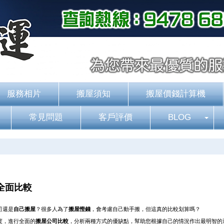
服務相片
搬屋須知
搬屋價錢計算機
常見問題
客戶評價
BLOG
全面比較
司還是
自己搬屋
？很多人為了
搬屋慳錢
，會考慮自己動手搬，但這真的比較划算嗎？
度，進行全面的
搬屋公司比較
，分析兩種方式的優缺點，幫助您根據自己的情況作出最明智的