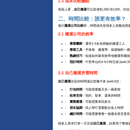
1.3 成本比較總結
表面上看，
自己搬屋
可以節省$1,000-$3,0
二、時間比較：誰更有效率？
進行
搬屋公司比較
時，時間成本是很多人忽略的因
2.1 搬屋公司的效率
專業團隊
- 通常2-4名有經驗的搬運工人
專業工具
- 手推車、搬運帶、保護物料一
熟練技巧
- 知道如何最有效率地搬運和擺放
預計時間
- 中型單位約4-6小時完成 [web:35
2.2 自己搬屋所需時間
自己搬屋
涉及的時間遠比想像中多 [web:52]：
打包時間
- 可能需要數天至一兩星期
租車安排
- 預約、取車、還車的時間
實際搬運
- 可能需要來回多次
朋友協調
- 找人幫忙需要配合各人時間
總計時間
- 可能需要整整一個週末甚至更長
很多人原本打算一天完成
自己搬屋
，結果用了整個週末