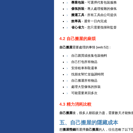
專業包裝
- 可選擇代客包裝服務
傢俬拆裝
- 專人處理複雜的傢俬
搬運工具
- 所有工具由公司提供
效率高
- 通常一日內完成
省心省力
- 您只需要指揮和監督
4.2 自己搬屋的麻煩
自己搬屋
需要處理的事情 [web:52]：
自己購買或收集包裝物料
自己打包所有物品
安排租車和取還車
找朋友幫忙並協調時間
自己搬運所有物品
處理大型傢俬的拆裝
可能需要來回多次
4.3 精力消耗比較
自己搬屋
後，很多人都筋疲力盡，需要數天才能恢
五、自己搬屋的隱藏成本
想
搬屋慳錢
而選擇
自己搬屋
的人，往往忽略了以下