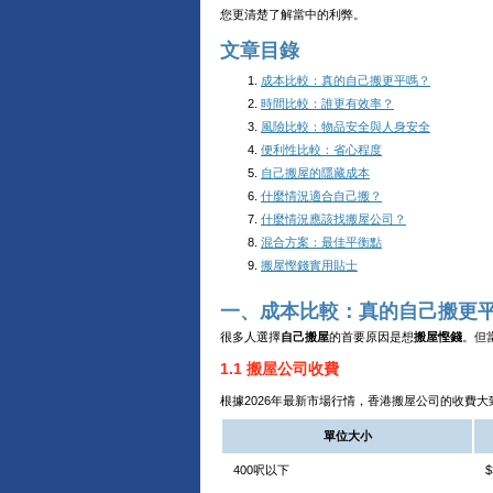
您更清楚了解當中的利弊。
文章目錄
成本比較：真的自己搬更平嗎？
時間比較：誰更有效率？
風險比較：物品安全與人身安全
便利性比較：省心程度
自己搬屋的隱藏成本
什麼情況適合自己搬？
什麼情況應該找搬屋公司？
混合方案：最佳平衡點
搬屋慳錢實用貼士
一、成本比較：真的自己搬更
很多人選擇
自己搬屋
的首要原因是想
搬屋慳錢
。但
1.1 搬屋公司收費
根據2026年最新市場行情，香港搬屋公司的收費大致如下
單位大小
400呎以下
$