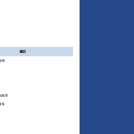
備註
時間
泡紙等
膜等