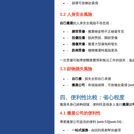
損壞可按條款索償
3.2 人身安全風險
自己搬屋
的人身安全風險不容忽視：
腰背受傷
- 搬重物姿勢不正確最常見
扭傷拉傷
- 肌肉勞損、關節受傷
撞傷夾傷
- 搬運大型傢俬時發生
跌倒受傷
- 樓梯搬運時風險更高
一次受傷可能導致醫療費用和無法工作的損失，遠
3.3 財物損失風險
自己搬
- 損失全部自己承擔
搬屋公司
- 有保險保障，可按條款索償 [web:
四、便利性比較：省心程度
搬屋本身已經夠煩惱，便利性是很多人進行
搬屋公
4.1 搬屋公司的便利性
專業搬屋公司提供的便利 [web:53][web:54]：
一站式服務
- 由頭到尾都幫你處理