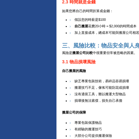
2.3 時間就是金錢
如果您將自己的時間折算成金錢：
假設您的時薪是$100
自己搬屋
花費20小時 = $2,000的時間成本
加上直接成本，總成本可能與搬屋公司相
三、風險比較：物品安全與人
風險是
搬屋公司比較
中很重要但常被忽略的因素。
3.1 物品損壞風險
自己搬屋的風險
缺乏專業包裝技術，易碎品容易損壞
搬運技巧不足，傢俬可能刮花或損壞
沒有適當工具，難以搬運大型物品
損壞後無法索償，損失自己承擔
搬屋公司的保障
專業包裝保護物品
有經驗的搬運技巧
大部分公司提供搬運保險