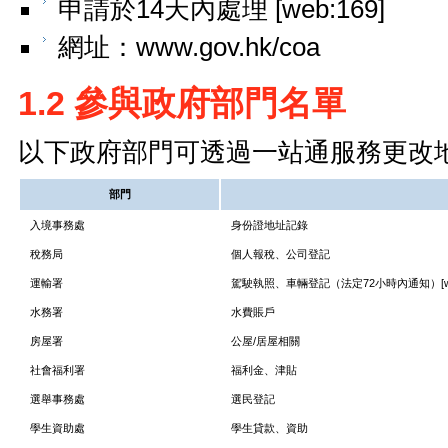
申請於14天內處理 [web:169]
網址：www.gov.hk/coa
1.2 參與政府部門名單
以下政府部門可透過一站通服務更改地址 [we
部門
入境事務處
身份證地址記錄
稅務局
個人報稅、公司登記
運輸署
駕駛執照、車輛登記（法定72小時內通知）[web
水務署
水費賬戶
房屋署
公屋/居屋相關
社會福利署
福利金、津貼
選舉事務處
選民登記
學生資助處
學生貸款、資助